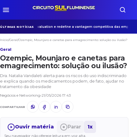
cial passa a pesar no valuation e redefine a vantagem competitiva das empresas
ÚLTIMAS NOTÍCIAS
Início
/
Geral
/
Ozempic, Mounjaro e canetas para emagrecimento: solução ou ilusão?
Geral
Ozempic, Mounjaro e canetas para
emagrecimento: solução ou ilusão?
Dra. Natalia Vandaleti alerta para os riscos do uso indiscriminado
e explica quando os medicamentos podem, de fato, ajudar no
tratamento da obesidade
Negócios e Networking
•
21/05/2026 17:43
COMPARTILHAR
Ouvir matéria
Parar
1x
Seu navegador não oferece leitura em voz alta.