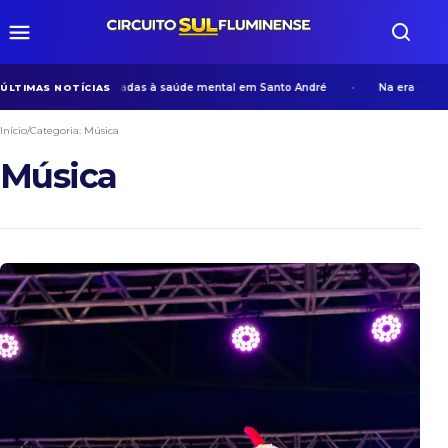
e ações voltadas à saúde mental em Santo André
Na era da IA, empre
ÚLTIMAS NOTÍCIAS
Início
/
Categoria:
Música
Música