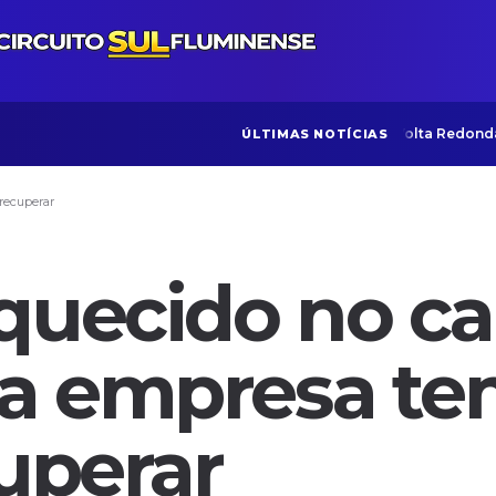
Políticas para idosos em Volta Redonda vira
ÚLTIMAS NOTÍCIAS
 recuperar
quecido no cai
e a empresa t
cuperar