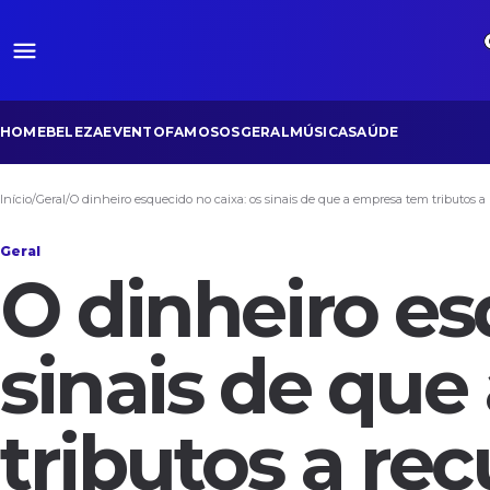
HOME
BELEZA
EVENTO
FAMOSOS
GERAL
MÚSICA
SAÚDE
Início
/
Geral
/
O dinheiro esquecido no caixa: os sinais de que a empresa tem tributos a
Geral
O dinheiro es
sinais de qu
tributos a re