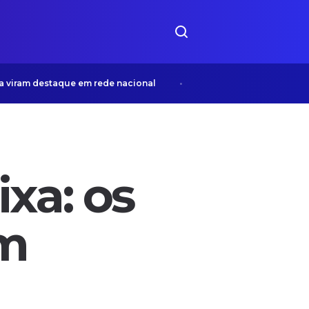
m destaque em rede nacional
ONG Bom Samaritano desenvo
xa: os
em