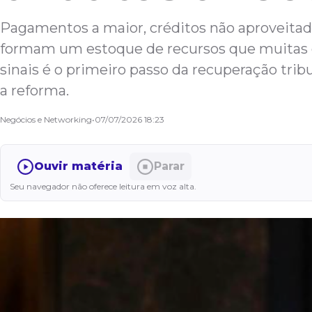
Pagamentos a maior, créditos não aproveitado
formam um estoque de recursos que muitas e
sinais é o primeiro passo da recuperação tribu
a reforma.
Negócios e Networking
•
07/07/2026 18:23
Ouvir matéria
Parar
Seu navegador não oferece leitura em voz alta.