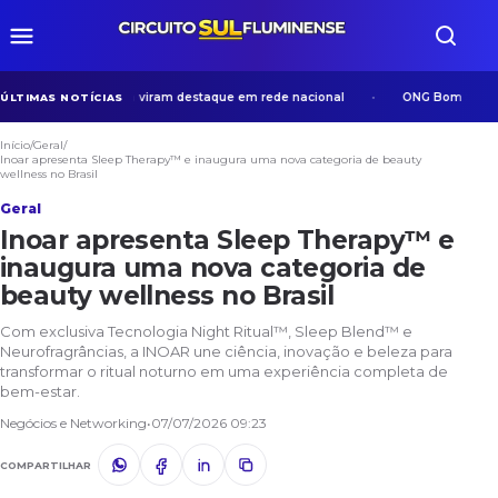
s em Volta Redonda viram destaque em rede nacional
ONG Bom Samaritan
ÚLTIMAS NOTÍCIAS
Início
/
Geral
/
Inoar apresenta Sleep Therapy™ e inaugura uma nova categoria de beauty
wellness no Brasil
Geral
Inoar apresenta Sleep Therapy™ e
inaugura uma nova categoria de
beauty wellness no Brasil
Com exclusiva Tecnologia Night Ritual™, Sleep Blend™ e
Neurofragrâncias, a INOAR une ciência, inovação e beleza para
transformar o ritual noturno em uma experiência completa de
bem-estar.
Negócios e Networking
•
07/07/2026 09:23
COMPARTILHAR