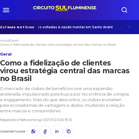
o desenvolve ações voltadas à saúde mental em Santo André
Na era d
ÚLTIMAS NOTÍCIAS
Início
/
Geral
/
Como a fidelização de clientes virou estratégia central das marcas no Brasil
Geral
Como a fidelização de clientes
virou estratégia central das marcas
no Brasil
O mercado de clubes de benefícios vive uma expansão
acelerada, impulsionado pela busca por recorrência de compra
e engajamento. Mais do que descontos, os clubes evoluíram
para ecossistemas de vantagens e dados, mudando a relação
entre marcas e consumidores.
Negócios e Networking
•
03/07/2026 15:13
COMPARTILHAR