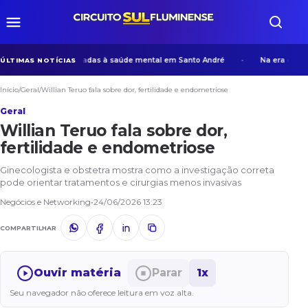
olve ações voltadas à saúde mental em Santo André
Na era da IA, em
ÚLTIMAS NOTÍCIAS
Início
/
Geral
/
Willian Teruo fala sobre dor, fertilidade e endometriose
Geral
Willian Teruo fala sobre dor,
fertilidade e endometriose
Ginecologista e obstetra mostra como a investigação correta
pode orientar tratamentos e cirurgias menos invasivas
Negócios e Networking
•
24/06/2026 13:23
COMPARTILHAR
Ouvir matéria
Parar
1x
Seu navegador não oferece leitura em voz alta.