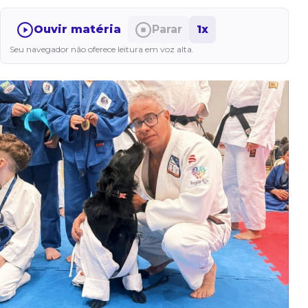
Ouvir matéria
Parar
1x
Seu navegador não oferece leitura em voz alta.