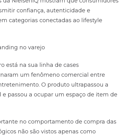
os da NielsenIQ mostram que consumidores
mitir confiança, autenticidade e
em categorias conectadas ao lifestyle
anding no varejo
ro está na sua linha de cases
ornaram um fenômeno comercial entre
entretenimento. O produto ultrapassou a
nal e passou a ocupar um espaço de item de
ortante no comportamento de compra das
lógicos não são vistos apenas como