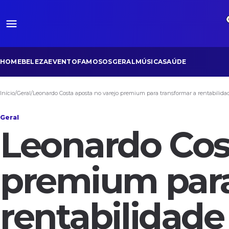
HOME
BELEZA
EVENTO
FAMOSOS
GERAL
MÚSICA
SAÚDE
Início
/
Geral
/
Leonardo Costa aposta no varejo premium para transformar a rentabilidade
Geral
Leonardo Cos
premium para
rentabilidade 