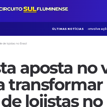
ONG Bom Samaritano desenvolve ações volt
ÚLTIMAS NOTÍCIAS
 de lojistas no Brasil
ta aposta no 
 transformar
de lojistas no 