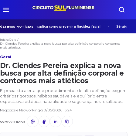
 Gabriel Machado explica como prevenir a flacidez facial
Sérgio Filho l
ÚLTIMAS NOTÍCIAS
Início
/
Geral
/
Dr. Clendes Pereira explica a nova busca por alta definição corporal e contornos
mais atléticos
Geral
Dr. Clendes Pereira explica a nova
busca por alta definição corporal e
contornos mais atléticos
Especialista alerta que procedimentos de alta definição exigem
critérios rigorosos, hábitos saudáveis e equilíbrio entre
expectativa estética, naturalidade e segurança nos resultados.
Negócios e Networking
•
20/05/2026 16:24
COMPARTILHAR