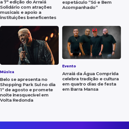
a 7ª edição do Arraiá
espetáculo “Só e Bem
Solidário com atrações
Acompanhado”
musicais e apoio a
instituições beneficentes
Evento
Música
Arraiá da Água Comprida
celebra tradição e cultura
Belo se apresenta no
em quatro dias de festa
Shopping Park Sul no dia
em Barra Mansa
1º de agosto e promete
noite inesquecível em
Volta Redonda