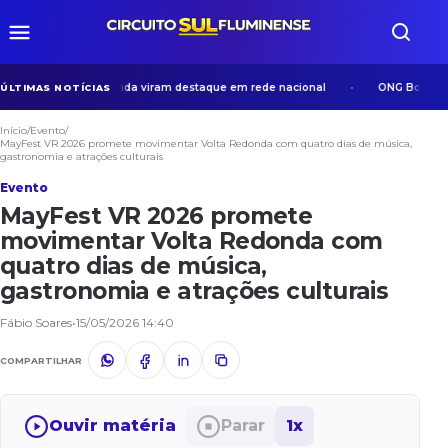
osos em Volta Redonda viram destaque em rede nacional
ONG Bom Samari
ÚLTIMAS NOTÍCIAS
Início
/
Evento
/
MayFest VR 2026 promete movimentar Volta Redonda com quatro dias de música,
gastronomia e atrações culturais
Evento
MayFest VR 2026 promete
movimentar Volta Redonda com
quatro dias de música,
gastronomia e atrações culturais
Fábio Soares
•
15/05/2026 14:40
COMPARTILHAR
Ouvir matéria
Parar
1x