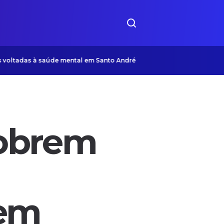
as à saúde mental em Santo André
Na era da IA, empres
cobrem
 em