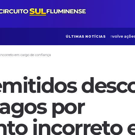
ONG Bom Samaritano desenvolve ações voltad
ÚLTIMAS NOTÍCIAS
incorreto em cargo de confiança
emitidos des
pagos por
to incorreto