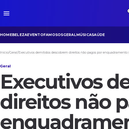
HOME
BELEZA
EVENTO
FAMOSOS
GERAL
MÚSICA
SAÚDE
Início
/
Geral
/
Executivos demitidos descobrem direitos não pagos por enquadramento 
Geral
Executivos d
direitos não 
enquadramen