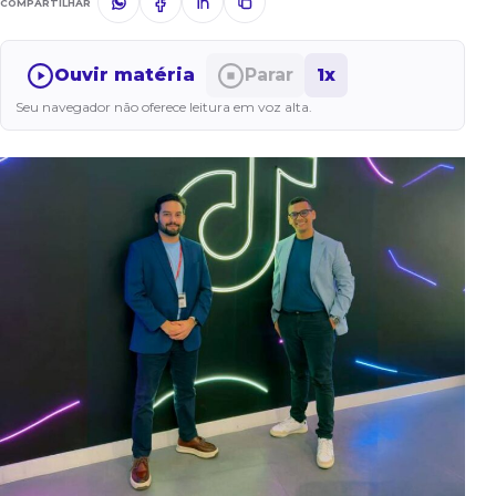
COMPARTILHAR
Ouvir matéria
Parar
1x
Seu navegador não oferece leitura em voz alta.