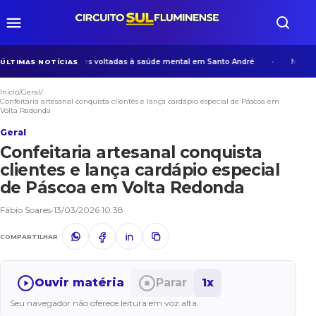
 desenvolve ações voltadas à saúde mental em Santo André
Na era da
ÚLTIMAS NOTÍCIAS
Início
/
Geral
/
Confeitaria artesanal conquista clientes e lança cardápio especial de Páscoa em
Volta Redonda
Geral
Confeitaria artesanal conquista
clientes e lança cardápio especial
de Páscoa em Volta Redonda
Fábio Soares
•
13/03/2026 10:38
COMPARTILHAR
Ouvir matéria
Parar
1x
Seu navegador não oferece leitura em voz alta.