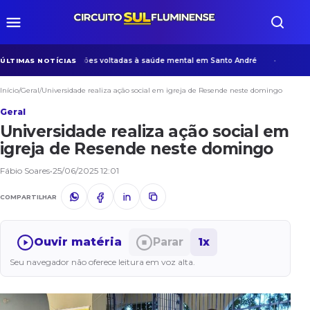
ano desenvolve ações voltadas à saúde mental em Santo André
Na era
ÚLTIMAS NOTÍCIAS
Início
/
Geral
/
Universidade realiza ação social em igreja de Resende neste domingo
Geral
Universidade realiza ação social em
igreja de Resende neste domingo
Fábio Soares
•
25/06/2025 12:01
COMPARTILHAR
Ouvir matéria
Parar
1x
Seu navegador não oferece leitura em voz alta.