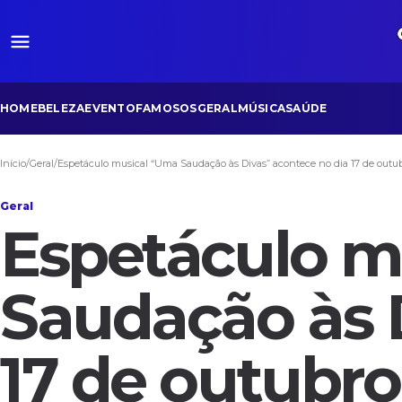
HOME
BELEZA
EVENTO
FAMOSOS
GERAL
MÚSICA
SAÚDE
Início
/
Geral
/
Espetáculo musical “Uma Saudação às Divas” acontece no dia 17 de outu
Geral
Espetáculo m
Saudação às 
17 de outubr