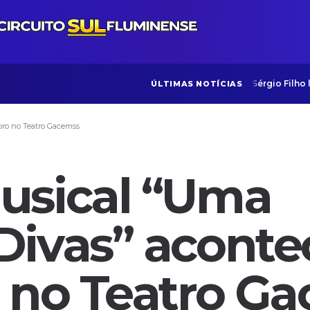
Sérgio Filho
ÚLTIMAS NOTÍCIAS
bro no Teatro Gacemss
usical “Uma
Divas” aconte
o no Teatro G