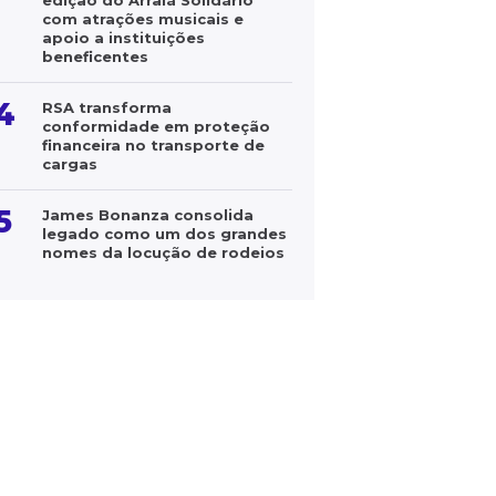
edição do Arraiá Solidário
com atrações musicais e
apoio a instituições
beneficentes
4
RSA transforma
conformidade em proteção
financeira no transporte de
cargas
5
James Bonanza consolida
legado como um dos grandes
nomes da locução de rodeios