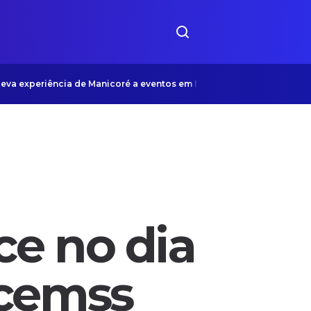
 leva experiência de Manicoré a eventos em Manaus e São Paulo
ce no dia
acemss