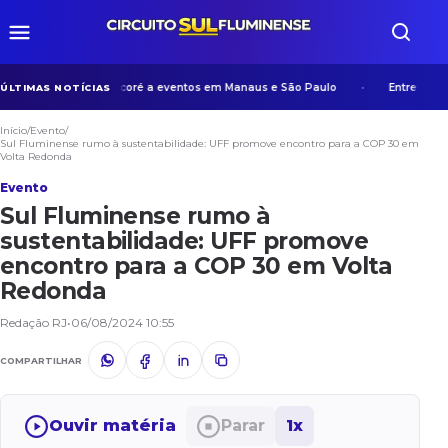
a experiência de Manicoré a eventos em Manaus e São Paulo
Entre algorit
ÚLTIMAS NOTÍCIAS
Início
/
Evento
/
Sul Fluminense rumo à sustentabilidade: UFF promove encontro para a COP 30 em
Volta Redonda
Evento
Sul Fluminense rumo à
sustentabilidade: UFF promove
encontro para a COP 30 em Volta
Redonda
Redação RJ
•
06/08/2024 10:55
COMPARTILHAR
Ouvir matéria
Parar
1x