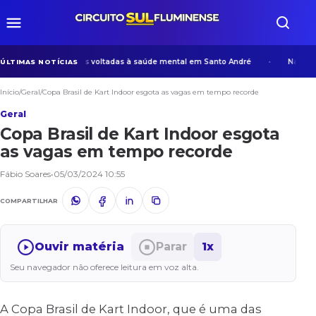
 desenvolve ações voltadas à saúde mental em Santo André
Na era da
ÚLTIMAS NOTÍCIAS
Início
/
Geral
/
Copa Brasil de Kart Indoor esgota as vagas em tempo recorde
Geral
Copa Brasil de Kart Indoor esgota
as vagas em tempo recorde
Fábio Soares
•
05/03/2024 10:55
COMPARTILHAR
Ouvir matéria
Parar
1x
Seu navegador não oferece leitura em voz alta.
A Copa Brasil de Kart Indoor, que é uma das