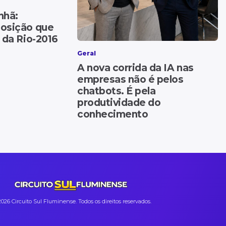
nhã:
posição que
 da Rio-2016
Geral
A nova corrida da IA nas
empresas não é pelos
chatbots. É pela
produtividade do
conhecimento
026 Circuito Sul Fluminense. Todos os direitos reservados.