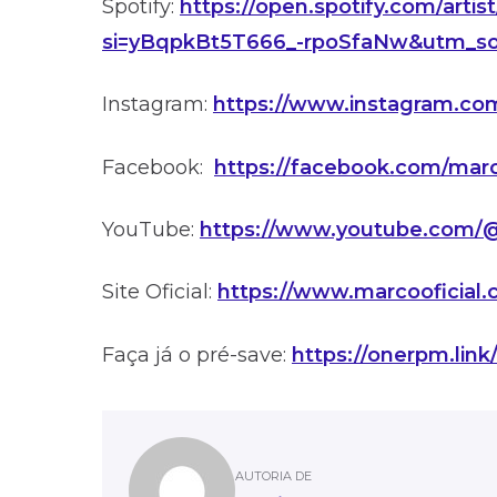
Spotify:
https://open.spotify.com/ar
si=yBqpkBt5T666_-rpoSfaNw&utm_sou
Instagram:
https://www.instagram.com
Facebook:
https://facebook.com/marc
YouTube:
https://www.youtube.com/@
Site Oficial:
https://www.marcooficial.
Faça já o pré-save:
https://onerpm.lin
AUTORIA DE