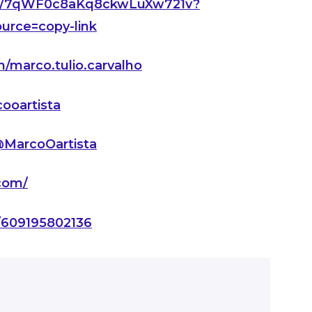
tist/7qWF0c8aKq8ckwLuXw721v?
rce=copy-link
/marco.tulio.carvalho
ooartista
MarcoOartista
com/
k/609195802136