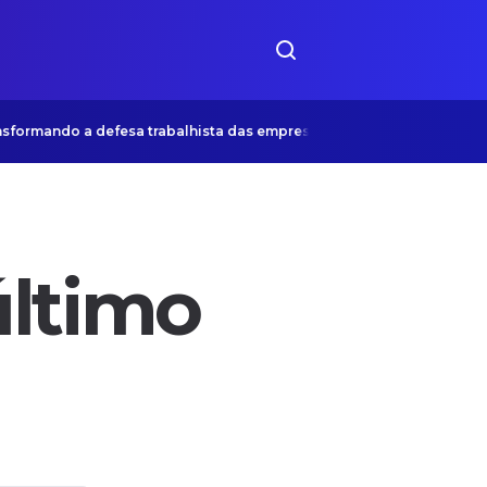
rmando a defesa trabalhista das empresas
Museu do Aman
último