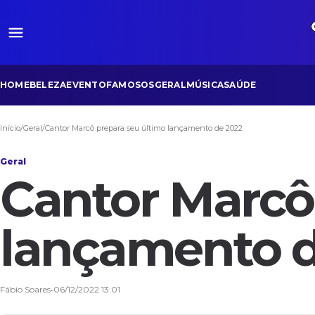
HOME
BELEZA
EVENTO
FAMOSOS
GERAL
MÚSICA
SAÚDE
Início
/
Geral
/
Cantor Marcô prepara seu último lançamento de 2022
Geral
Cantor Marcô
lançamento d
Fábio Soares
•
06/12/2022 13:01