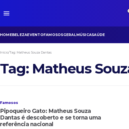
HOME
BELEZA
EVENTO
FAMOSOS
GERAL
MÚSICA
SAÚDE
Início
/
Tag:
Matheus Souza Dantas
Tag:
Matheus Souz
CIRCUITO SUL FLUMINENSE
Famosos
Pipoqueiro Gato: Matheus Souza
Dantas é descoberto e se torna uma
referência nacional