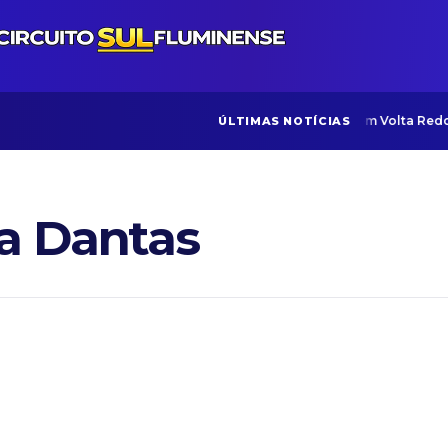
Políticas para idosos em Volta Redo
ÚLTIMAS NOTÍCIAS
a Dantas