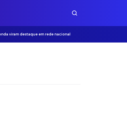
nda viram destaque em rede nacional
ONG Bom Samaritano