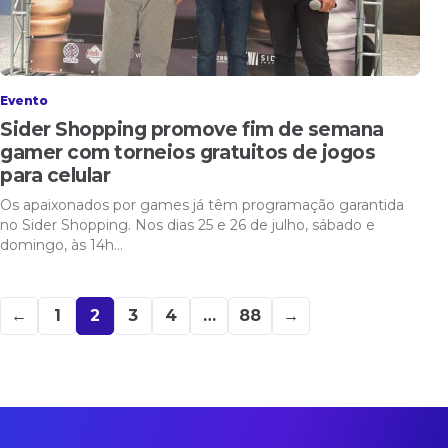
Evento
Sider Shopping promove fim de semana
gamer com torneios gratuitos de jogos
para celular
Os apaixonados por games já têm programação garantida
no Sider Shopping. Nos dias 25 e 26 de julho, sábado e
domingo, às 14h…
Paginação de posts
←
1
2
3
4
…
88
→