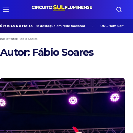
ta Redonda viram destaque em rede nacional
ONG Bom Samaritano desenv
ÚLTIMAS NOTÍCIAS
Início
/
Autor:
Fábio Soares
Autor:
Fábio Soares