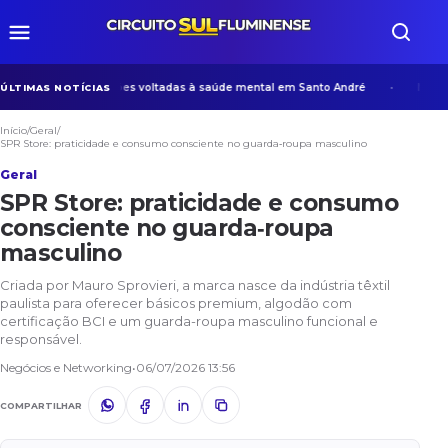
 desenvolve ações voltadas à saúde mental em Santo André
Na era da
ÚLTIMAS NOTÍCIAS
Início
/
Geral
/
SPR Store: praticidade e consumo consciente no guarda‑roupa masculino
Geral
SPR Store: praticidade e consumo
consciente no guarda‑roupa
masculino
Criada por Mauro Sprovieri, a marca nasce da indústria têxtil
paulista para oferecer básicos premium, algodão com
certificação BCI e um guarda-roupa masculino funcional e
responsável.
Negócios e Networking
•
06/07/2026 13:56
COMPARTILHAR