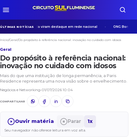
os em Volta Redonda viram destaque em rede nacional
ONG Bom Samarita
ÚLTIMAS NOTÍCIAS
Início
/
Geral
/
Do propósito à referência nacional: inovação no cuidado com idosos
Geral
Do propósito à referência nacional:
inovação no cuidado com idosos
Mais do que uma instituição de longa permanência, a Paris
Residence representa uma nova visão sobre o envelhecimento.
Negócios e Networking
•
01/07/2026 10:04
COMPARTILHAR
Ouvir matéria
Parar
1x
Seu navegador não oferece leitura em voz alta.