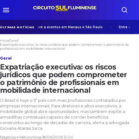
xperiência de Manicoré a eventos em Manaus e São Paulo
Entre algoritmo
ÚLTIMAS NOTÍCIAS
Início
/
Geral
/
Expatriação executiva: os riscos jurídicos que podem comprometer o patrimônio de
profissionais em mobilidade internacional
Geral
Expatriação executiva: os riscos
jurídicos que podem comprometer
o patrimônio de profissionais em
mobilidade internacional
O Brasil é hoje o 5º país com mais profissionais contratados por
empresas internacionais. Para diretores e altos executivos, a
mobilidade global abre oportunidades, mas também expõe a
armadilhas contratuais capazes de corroer benefícios
construídos ao longo de décadas de carreira, alerta a advogada
Giovana Atarasi Jurca
Negócios e Networking
•
18/06/2026 12:04