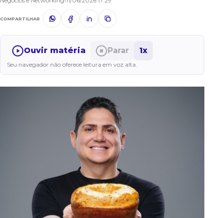
Negócios e Networking
•
11/06/2026 17:29
COMPARTILHAR
Ouvir matéria
Parar
1x
Seu navegador não oferece leitura em voz alta.