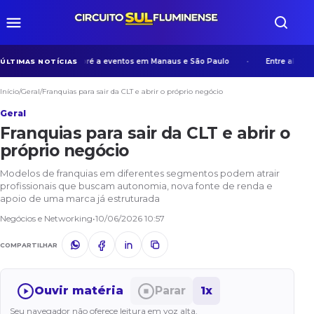
periência de Manicoré a eventos em Manaus e São Paulo
Entre algoritmos
ÚLTIMAS NOTÍCIAS
Início
/
Geral
/
Franquias para sair da CLT e abrir o próprio negócio
Geral
Franquias para sair da CLT e abrir o
próprio negócio
Modelos de franquias em diferentes segmentos podem atrair
profissionais que buscam autonomia, nova fonte de renda e
apoio de uma marca já estruturada
Negócios e Networking
•
10/06/2026 10:57
COMPARTILHAR
Ouvir matéria
Parar
1x
Seu navegador não oferece leitura em voz alta.