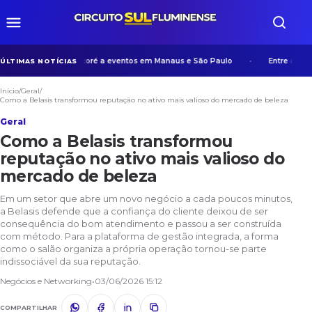
experiência de Manicoré a eventos em Manaus e São Paulo
Entre algoritmo
ÚLTIMAS NOTÍCIAS
Início
/
Geral
/
Como a Belasis transformou reputação no ativo mais valioso do mercado de beleza
Geral
Como a Belasis transformou
reputação no ativo mais valioso do
mercado de beleza
Em um setor que abre um novo negócio a cada poucos minutos,
a Belasis defende que a confiança do cliente deixou de ser
consequência do bom atendimento e passou a ser construída
com método. Para a plataforma de gestão integrada, a forma
como o salão organiza a própria operação tornou-se parte
indissociável da sua reputação.
Negócios e Networking
•
03/06/2026 15:12
COMPARTILHAR