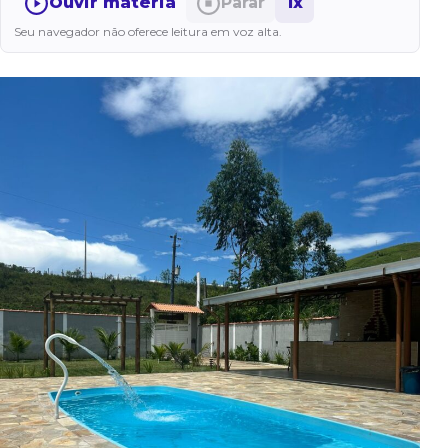
Ouvir matéria
Parar
1x
Seu navegador não oferece leitura em voz alta.