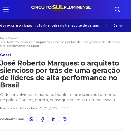
ormidade em proteção financeira no transporte de cargas
James Bonanz
ÚLTIMAS NOTÍCIAS
Início
/
Geral
/
José Roberto Marques: o arquiteto silencioso por trás de uma geração de líderes de
alta performance no Brasil
Geral
José Roberto Marques: o arquiteto
silencioso por trás de uma geração
de líderes de alta performance no
Brasil
O desenvolvimento humano brasileiro produziu muitos nomes
de palco. Poucos, porém, conseguiram construir uma escola.
Negócios e Networking
•
01/06/2026 13:57
COMPARTILHAR