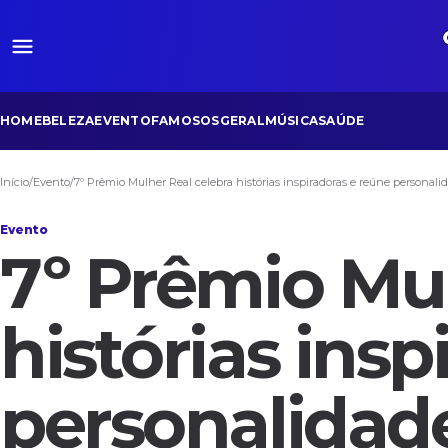
HOME
BELEZA
EVENTO
FAMOSOS
GERAL
MÚSICA
SAÚDE
Início
/
Evento
/
7º Prêmio Mulher Real celebra histórias inspiradoras e reúne personal
Evento
7º Prêmio Mul
histórias insp
personalidad