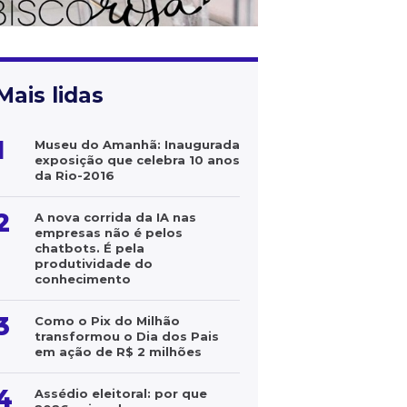
Mais lidas
1
Museu do Amanhã: Inaugurada
exposição que celebra 10 anos
da Rio-2016
2
A nova corrida da IA nas
empresas não é pelos
chatbots. É pela
produtividade do
conhecimento
3
Como o Pix do Milhão
transformou o Dia dos Pais
em ação de R$ 2 milhões
4
Assédio eleitoral: por que