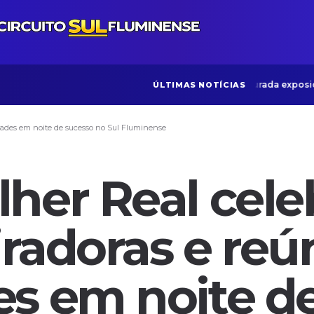
Museu do Amanhã: Inaugurada exposição que c
ÚLTIMAS NOTÍCIAS
idades em noite de sucesso no Sul Fluminense
her Real cele
iradoras e reú
es em noite d