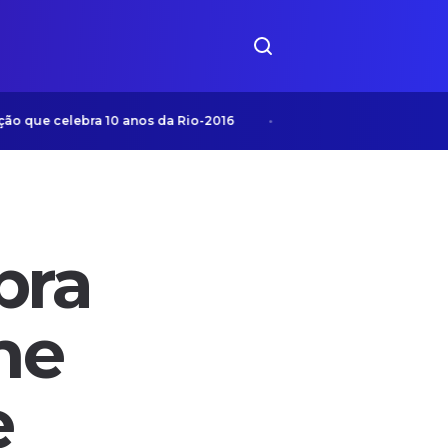
elebra 10 anos da Rio-2016
A nova corrida da IA nas emp
bra
ne
e