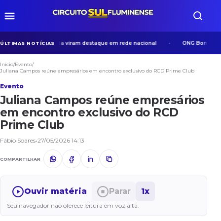
osos em Volta Redonda viram destaque em rede nacional
ONG Bom Samarit
ÚLTIMAS NOTÍCIAS
Início
/
Evento
/
Juliana Campos reúne empresários em encontro exclusivo do RCD Prime Club
Evento
Juliana Campos reúne empresários
em encontro exclusivo do RCD
Prime Club
Fábio Soares
•
27/05/2026 14:13
COMPARTILHAR
Ouvir matéria
Parar
1x
Seu navegador não oferece leitura em voz alta.