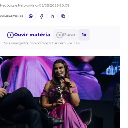
Negócios e Networking
•
06/05/2026 20:09
COMPARTILHAR
Ouvir matéria
Parar
1x
Seu navegador não oferece leitura em voz alta.