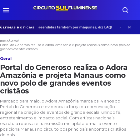
 precisam ser compreendidas também por máquinas, diz LAQI
Medicina d
ÚLTIMAS NOTÍCIAS
Início
/
Geral
/
Portal do Generoso realiza o Adora Amazônia e projeta Manaus como novo polo de
grandes eventos cristãos
Geral
Portal do Generoso realiza o Adora
Amazônia e projeta Manaus como
novo polo de grandes eventos
cristãos
Marcado para maio, o Adora Amazônia marca os 14 anos do
Portal do Generoso e evidencia a força da comunicação
regional na criação de eventos de grande escala, unindo fé,
entretenimento e impacto social. Com artistas nacionais,
estrutura robusta e transmissão multiplataforma, o evento
posiciona Manaus no circuito dos principais encontros cristãos
do país.