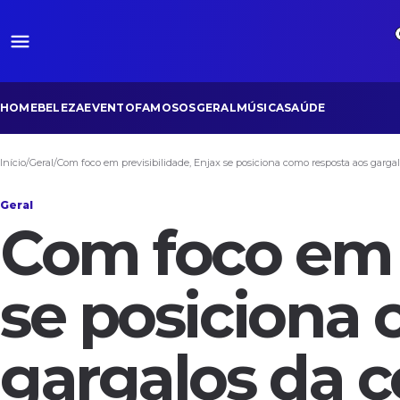
HOME
BELEZA
EVENTO
FAMOSOS
GERAL
MÚSICA
SAÚDE
Início
/
Geral
/
Com foco em previsibilidade, Enjax se posiciona como resposta aos gargal
Geral
Com foco em p
se posiciona 
gargalos da c