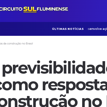
ONG Bom Samaritano desenvolve ações vo
ÚLTIMAS NOTÍCIAS
os da construção no Brasil
revisibilidad
como resposta
onstrução no 