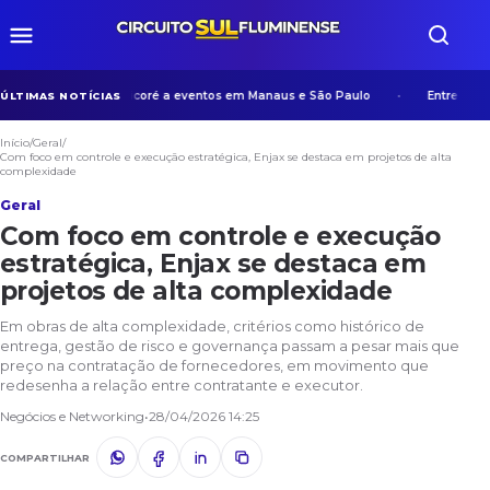
experiência de Manicoré a eventos em Manaus e São Paulo
Entre algoritm
ÚLTIMAS NOTÍCIAS
Início
/
Geral
/
Com foco em controle e execução estratégica, Enjax se destaca em projetos de alta
complexidade
Geral
Com foco em controle e execução
estratégica, Enjax se destaca em
projetos de alta complexidade
Em obras de alta complexidade, critérios como histórico de
entrega, gestão de risco e governança passam a pesar mais que
preço na contratação de fornecedores, em movimento que
redesenha a relação entre contratante e executor.
Negócios e Networking
•
28/04/2026 14:25
COMPARTILHAR