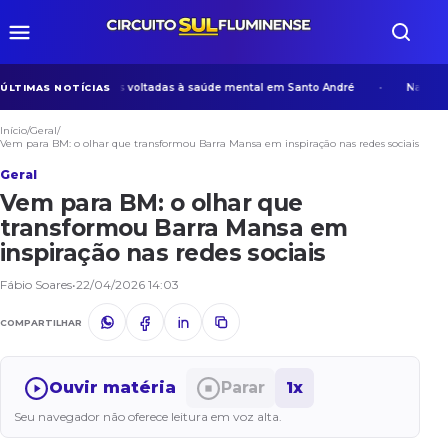
desenvolve ações voltadas à saúde mental em Santo André
Na era da 
ÚLTIMAS NOTÍCIAS
Início
/
Geral
/
Vem para BM: o olhar que transformou Barra Mansa em inspiração nas redes sociais
Geral
Vem para BM: o olhar que
transformou Barra Mansa em
inspiração nas redes sociais
Fábio Soares
•
22/04/2026 14:03
COMPARTILHAR
Ouvir matéria
Parar
1x
Seu navegador não oferece leitura em voz alta.