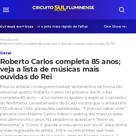
de uma vez pode ser o jeito mais rápido de falhar
Cine Show reexibe “Har
ÚLTIMAS NOTÍCIAS
Início
/
Geral
/
Roberto Carlos completa 85 anos; veja a lista de músicas mais ouvidas do Rei
Geral
Roberto Carlos completa 85 anos;
veja a lista de músicas mais
ouvidas do Rei
Poucos artistas conseguem traduzir sentimentos de forma tão
universal quanto Roberto Carlos. No próximo dia 19, o Rei
completa 85 anos — e os números ajudam a explicar o tamanho
do fenômeno. Levantamento do ECAD mostra que o artista tem
733 obras e 1.304 gravações cadastradas. “É preciso saber viver”,
parceria com Erasmo Carlos, lidera o ranking das mais tocadas
nos últimos cinco anos. Na sequência aparecem “Além do
horizonte” e “Como é grande o meu amor por você”, esta última
a mais regravada do artista. Entre os intérpretes que mais
registraram músicas do Rei estão, além de Erasmo, Maria […]