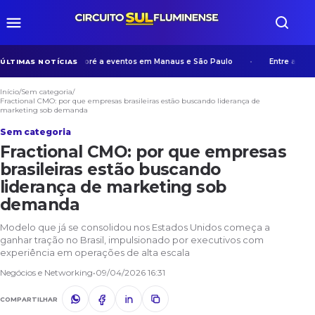
xperiência de Manicoré a eventos em Manaus e São Paulo
Entre algoritmo
ÚLTIMAS NOTÍCIAS
Início
/
Sem categoria
/
Fractional CMO: por que empresas brasileiras estão buscando liderança de
marketing sob demanda
Sem categoria
Fractional CMO: por que empresas
brasileiras estão buscando
liderança de marketing sob
demanda
Modelo que já se consolidou nos Estados Unidos começa a
ganhar tração no Brasil, impulsionado por executivos com
experiência em operações de alta escala
Negócios e Networking
•
09/04/2026 16:31
COMPARTILHAR