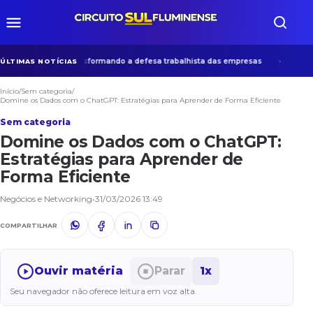
ária que vem transformando a defesa trabalhista das empresas
Museu 
ÚLTIMAS NOTÍCIAS
Início
/
Sem categoria
/
Domine os Dados com o ChatGPT: Estratégias para Aprender de Forma Eficiente
Sem categoria
Domine os Dados com o ChatGPT:
Estratégias para Aprender de
Forma Eficiente
Negócios e Networking
•
31/03/2026 13:49
COMPARTILHAR
Ouvir matéria
Parar
1x
Seu navegador não oferece leitura em voz alta.