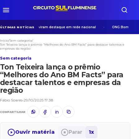
os em Volta Redonda viram destaque em rede nacional
ONG Bom Samarita
ÚLTIMAS NOTÍCIAS
Início
/
Sem categoria
/
Ton Teixeira lança o prêmio “Melhores do Ano BM Facts” para destacar talentos e
empresas da região
Sem categoria
Ton Teixeira lança o prêmio
“Melhores do Ano BM Facts” para
destacar talentos e empresas da
região
Fábio Soares
•
29/10/2025 17:38
COMPARTILHAR
Ouvir matéria
Parar
1x