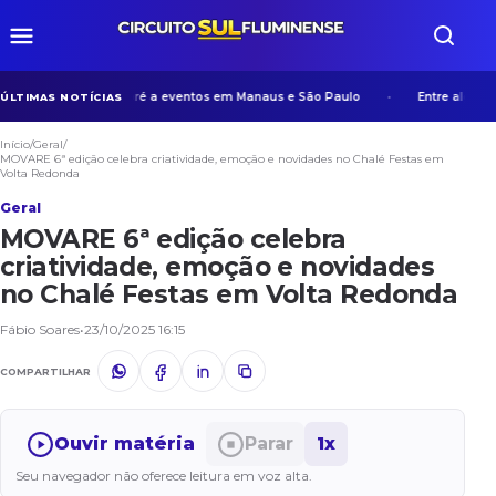
periência de Manicoré a eventos em Manaus e São Paulo
Entre algoritmos
ÚLTIMAS NOTÍCIAS
Início
/
Geral
/
MOVARE 6ª edição celebra criatividade, emoção e novidades no Chalé Festas em
Volta Redonda
Geral
MOVARE 6ª edição celebra
criatividade, emoção e novidades
no Chalé Festas em Volta Redonda
Fábio Soares
•
23/10/2025 16:15
COMPARTILHAR
Ouvir matéria
Parar
1x
Seu navegador não oferece leitura em voz alta.