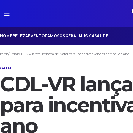
HOME
BELEZA
EVENTO
FAMOSOS
GERAL
MÚSICA
SAÚDE
Início
/
Geral
/
CDL-VR lança Jornada de Natal para incentivar vendas de final de ano
Geral
CDL-VR lança
para incentiv
ano