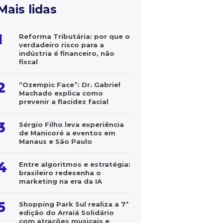
Mais lidas
1
Reforma Tributária: por que o
verdadeiro risco para a
indústria é financeiro, não
fiscal
2
“Ozempic Face”: Dr. Gabriel
Machado explica como
prevenir a flacidez facial
3
Sérgio Filho leva experiência
de Manicoré a eventos em
Manaus e São Paulo
4
Entre algoritmos e estratégia:
brasileiro redesenha o
marketing na era da IA
5
Shopping Park Sul realiza a 7ª
edição do Arraiá Solidário
com atrações musicais e