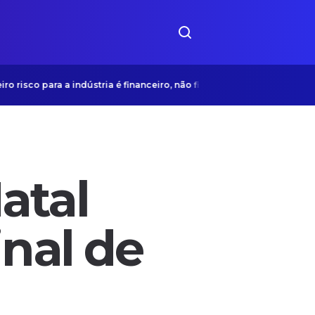
co para a indústria é financeiro, não fiscal
“Ozempic Face”
atal
inal de