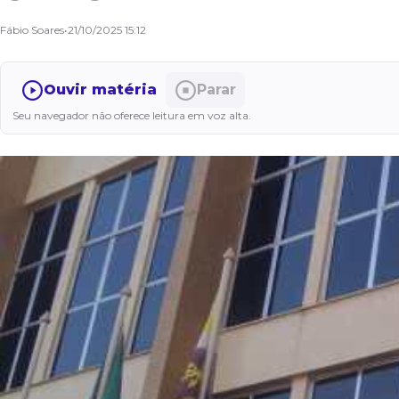
Fábio Soares
•
21/10/2025 15:12
Ouvir matéria
Parar
Seu navegador não oferece leitura em voz alta.