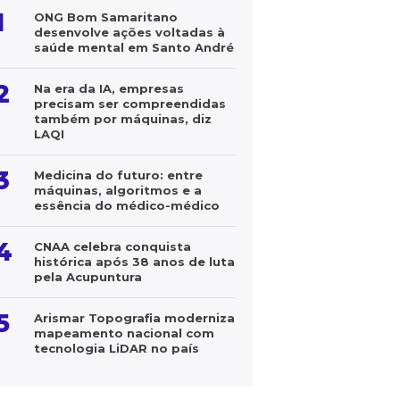
1
ONG Bom Samaritano
desenvolve ações voltadas à
saúde mental em Santo André
2
Na era da IA, empresas
precisam ser compreendidas
também por máquinas, diz
LAQI
3
Medicina do futuro: entre
máquinas, algoritmos e a
essência do médico-médico
4
CNAA celebra conquista
histórica após 38 anos de luta
pela Acupuntura
5
Arismar Topografia moderniza
mapeamento nacional com
tecnologia LiDAR no país