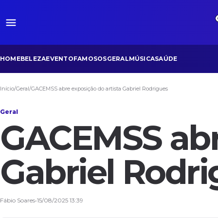
HOME
BELEZA
EVENTO
FAMOSOS
GERAL
MÚSICA
SAÚDE
Início
/
Geral
/
GACEMSS abre exposição do artista Gabriel Rodrigues
Geral
GACEMSS abre
Gabriel Rodr
Fábio Soares
•
15/08/2025 13:39