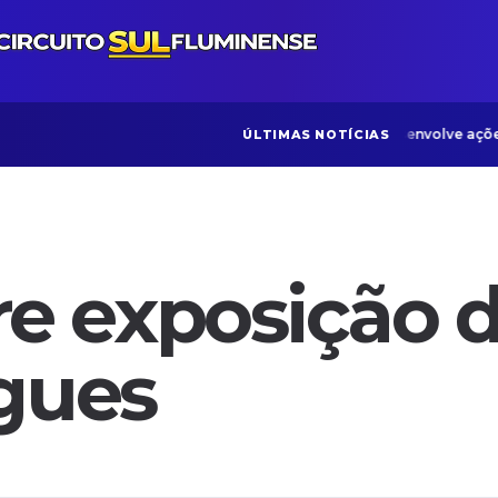
ONG Bom Samaritano desenvolve ações volta
ÚLTIMAS NOTÍCIAS
 exposição do
igues