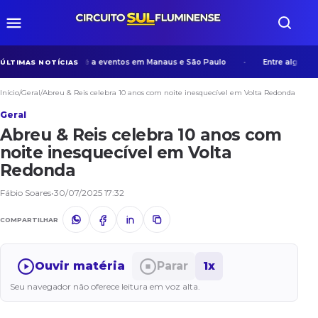
eriência de Manicoré a eventos em Manaus e São Paulo
Entre algoritmos e
ÚLTIMAS NOTÍCIAS
Início
/
Geral
/
Abreu & Reis celebra 10 anos com noite inesquecível em Volta Redonda
Geral
Abreu & Reis celebra 10 anos com
noite inesquecível em Volta
Redonda
Fábio Soares
•
30/07/2025 17:32
COMPARTILHAR
Ouvir matéria
Parar
1x
Seu navegador não oferece leitura em voz alta.