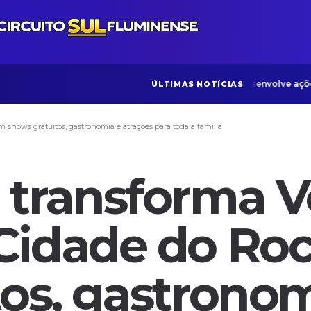
ONG Bom Samaritano desenvolve ações vo
ÚLTIMAS NOTÍCIAS
 shows gratuitos, gastronomia e atrações para toda a família
 transforma V
Cidade do Ro
os, gastronom