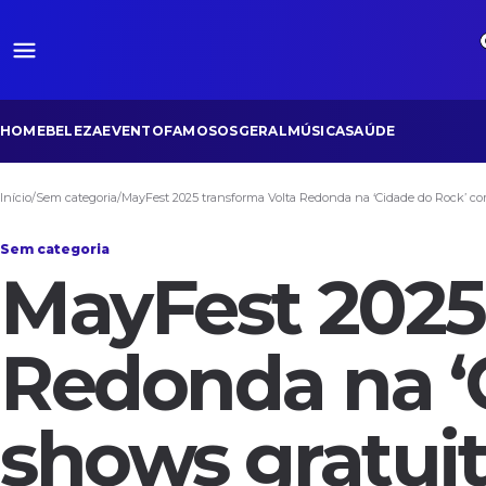
HOME
BELEZA
EVENTO
FAMOSOS
GERAL
MÚSICA
SAÚDE
Início
/
Sem categoria
/
MayFest 2025 transforma Volta Redonda na ‘Cidade do Rock’ com
Sem categoria
MayFest 2025
Redonda na ‘
shows gratuit