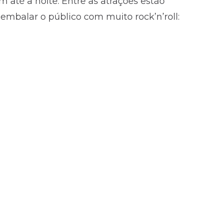
até a noite. Entre as atrações estão
embalar o público com muito rock’n’roll: