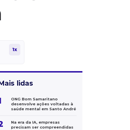
a
1x
Mais lidas
1
ONG Bom Samaritano
desenvolve ações voltadas à
saúde mental em Santo André
2
Na era da IA, empresas
precisam ser compreendidas