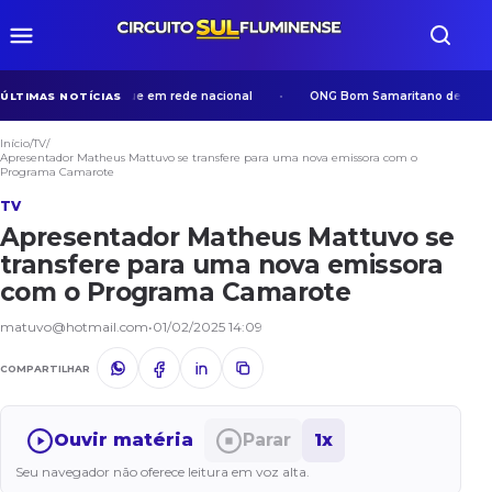
a viram destaque em rede nacional
ONG Bom Samaritano desenvolve açõe
ÚLTIMAS NOTÍCIAS
Início
/
TV
/
Apresentador Matheus Mattuvo se transfere para uma nova emissora com o
Programa Camarote
TV
Apresentador Matheus Mattuvo se
transfere para uma nova emissora
com o Programa Camarote
matuvo@hotmail.com
•
01/02/2025 14:09
COMPARTILHAR
Ouvir matéria
Parar
1x
Seu navegador não oferece leitura em voz alta.