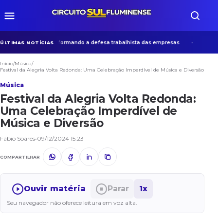
ária que vem transformando a defesa trabalhista das empresas
Museu 
ÚLTIMAS NOTÍCIAS
Início
/
Música
/
Festival da Alegria Volta Redonda: Uma Celebração Imperdível de Música e Diversão
Música
Festival da Alegria Volta Redonda:
Uma Celebração Imperdível de
Música e Diversão
Fábio Soares
•
09/12/2024 15:23
COMPARTILHAR
Ouvir matéria
Parar
1x
Seu navegador não oferece leitura em voz alta.