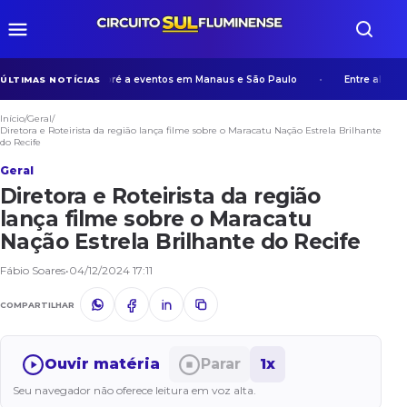
xperiência de Manicoré a eventos em Manaus e São Paulo
Entre algoritmos
ÚLTIMAS NOTÍCIAS
Início
/
Geral
/
Diretora e Roteirista da região lança filme sobre o Maracatu Nação Estrela Brilhante
do Recife
Geral
Diretora e Roteirista da região
lança filme sobre o Maracatu
Nação Estrela Brilhante do Recife
Fábio Soares
•
04/12/2024 17:11
COMPARTILHAR
Ouvir matéria
Parar
1x
Seu navegador não oferece leitura em voz alta.