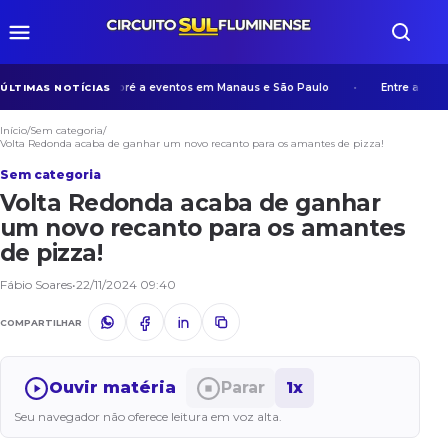
experiência de Manicoré a eventos em Manaus e São Paulo
Entre algoritmo
ÚLTIMAS NOTÍCIAS
Início
/
Sem categoria
/
Volta Redonda acaba de ganhar um novo recanto para os amantes de pizza!
Sem categoria
Volta Redonda acaba de ganhar
um novo recanto para os amantes
de pizza!
Fábio Soares
•
22/11/2024 09:40
COMPARTILHAR
Ouvir matéria
Parar
1x
Seu navegador não oferece leitura em voz alta.