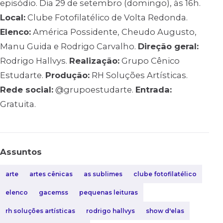
episódio. Dia 29 de setembro (domingo), às 16h.
Local:
Clube Fotofilatélico de Volta Redonda.
Elenco:
América Possidente, Cheudo Augusto,
Manu Guida e Rodrigo Carvalho.
Direção geral:
Rodrigo Hallvys.
Realização:
Grupo Cênico
Estudarte.
Produção:
RH Soluções Artísticas.
Rede social:
@grupoestudarte.
Entrada:
Gratuita.
Assuntos
arte
artes cênicas
as sublimes
clube fotofilatélico
elenco
gacemss
pequenas leituras
rh soluções artísticas
rodrigo hallvys
show d'elas