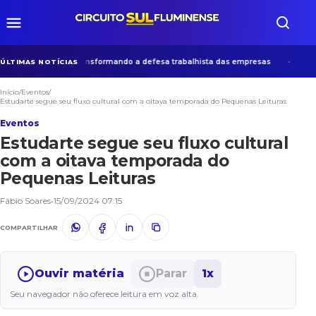
esária que vem transformando a defesa trabalhista das empresas
Muse
ÚLTIMAS NOTÍCIAS
Início
/
Eventos
/
Estudarte segue seu fluxo cultural com a oitava temporada do Pequenas Leituras
Eventos
Estudarte segue seu fluxo cultural
com a oitava temporada do
Pequenas Leituras
Fábio Soares
•
15/09/2024 07:15
COMPARTILHAR
Ouvir matéria
Parar
1x
Seu navegador não oferece leitura em voz alta.