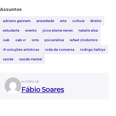
Assuntos
adriano gannam
ansiedade
arte
cultura
direito
estudarte
evento
joice elaine neves
natalie alsa
oab
oab vr
oms
psicanálise
rafael clodomiro
rh soluções artísticas
roda de conversa
rodrigo hallvys
saúde
saúde mental
AUTORIA DE
Fábio Soares